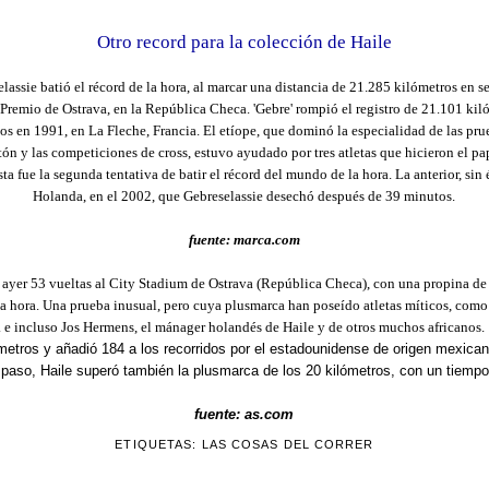
Otro record para la colección de Haile
lassie batió el récord de la hora, al marcar una distancia de 21.285 kilómetros en 
 Premio de Ostrava, en la República Checa. 'Gebre' rompió el registro de 21.101 kiló
os en 1991, en La Fleche, Francia.
El etíope, que dominó la especialidad de las pru
atón y las competiciones de cross, estuvo ayudado por tres atletas que hicieron el pap
sta fue la segunda tentativa de batir el récord del mundo de la hora. La anterior, sin
Holanda, en el 2002, que Gebreselassie desechó después de 39 minutos.
fuente: marca.com
 ayer 53 vueltas al City Stadium de Ostrava (República Checa), con una propina de 
la hora. Una prueba inusual, pero cuya plusmarca han poseído atletas míticos, com
. e incluso Jos Hermens, el mánager holandés de Haile y de otros muchos africanos.
tros y añadió 184 a los recorridos por el estadounidense de origen mexicano
 paso, Haile superó también la plusmarca de los 20 kilómetros, con un tiempo
fuente: as.com
ETIQUETAS:
LAS COSAS DEL CORRER