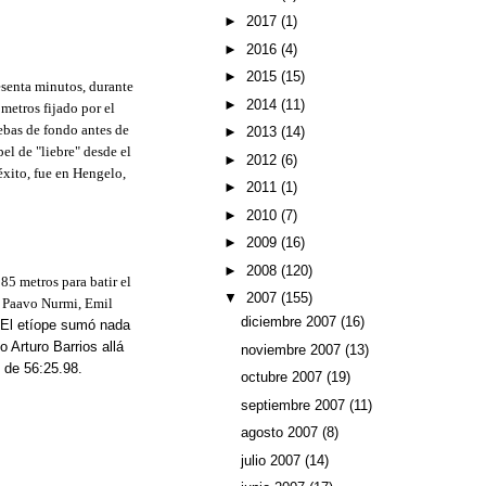
►
2017
(1)
►
2016
(4)
►
2015
(15)
sesenta minutos, durante
►
2014
(11)
metros fijado por el
ebas de fondo antes de
►
2013
(14)
el de "liebre" desde el
►
2012
(6)
 éxito, fue en Hengelo,
►
2011
(1)
►
2010
(7)
►
2009
(16)
►
2008
(120)
85 metros para batir el
▼
2007
(155)
o Paavo Nurmi, Emil
diciembre 2007
(16)
El etíope sumó nada
 Arturo Barrios allá
noviembre 2007
(13)
 de 56:25.98.
octubre 2007
(19)
septiembre 2007
(11)
agosto 2007
(8)
julio 2007
(14)