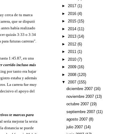
►
2017
(1)
►
2016
(4)
uy cerca de tu marca
►
2015
(15)
arrera, que se disputó
 antes había realizado
►
2014
(11)
acer quizás 3:33 o 3:34
►
2013
(14)
ara futuras carreras".
►
2012
(6)
►
2011
(1)
hasta 1:45.87, en una
►
2010
(7)
r corrido incluso más
►
2009
(16)
ing por tanto era bajar
►
2008
(120)
egistro estaba y además
▼
2007
(155)
ros. La carrera fue muy
diciembre 2007
(16)
 decisivo el apoyo del
noviembre 2007
(13)
octubre 2007
(19)
septiembre 2007
(11)
tivos te marcas para
agosto 2007
(8)
l sería mejorar la sexta
julio 2007
(14)
la distancia se puede