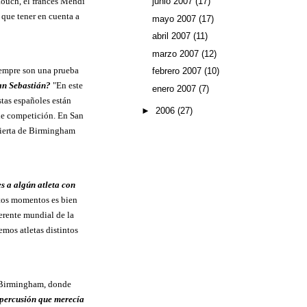
aouch, el francés Mehdi
junio 2007
(17)
que tener en cuenta a
mayo 2007
(17)
abril 2007
(11)
marzo 2007
(12)
iempre son una prueba
febrero 2007
(10)
an Sebastián?
"En este
enero 2007
(7)
tas españoles están
►
2006
(27)
de competición. En San
bierta de Birmingham
s a algún atleta con
stos momentos es bien
erente mundial de la
emos atletas distintos
e Birmingham, donde
repercusión que merecía