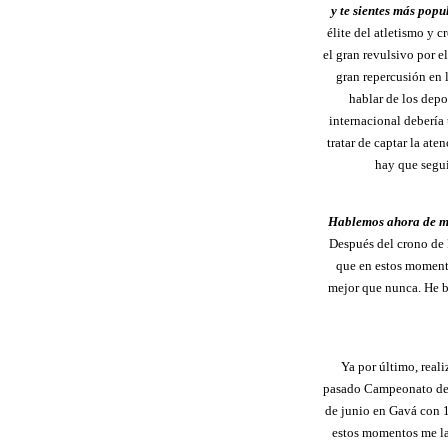
y te sientes más pop
élite del atletismo y 
el gran revulsivo por e
gran repercusión en 
hablar de los depo
internacional debería
tratar de captar la at
hay que segui
Hablemos ahora de m
Después del crono d
que en estos moment
mejor que nunca. He b
Ya por último, real
pasado Campeonato de E
de junio en Gavá con 
estos momentos me la