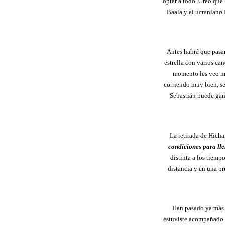
optar a todo. Creo que
Baala y el ucraniano
Antes habrá que pasa
estrella con varios can
momento les veo mu
corriendo muy bien, s
Sebastián puede gan
La retirada de Hich
condiciones para ll
distinta a los tiem
distancia y en una pr
Han pasado ya más 
estuviste acompañado 