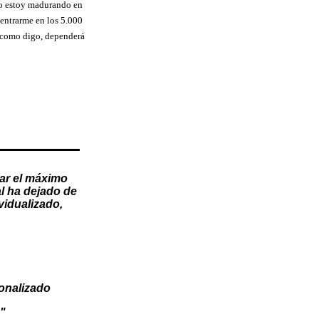
do estoy madurando en
centrarme en los 5.000
 como digo, dependerá
ar el máximo
l
ha dejado de
vidualizado
,
onalizado
"