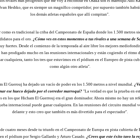
 los rivales más peligrosos que me voy a encontrar en Osaka son el marroquí Adil K
 Ivan Heshko, que es siempre un magnífico competidor; por supuesto también habrá 
los demás atletas españoles que allí compitan".
r como es tradicional la criba del Campeonato de España donde los 1.500 metros s
didatos para el oro.
¿Cómo ves en estos momentos a tus rivales a una semana de S
y fuertes. Desde el comienzo de la temporada al aire libre los mejores mediofondis
e han prodigado mucho en las reuniones internacionales y están cogiendo el ritmo 
ar cualquiera, tanto los tres que estuvimos en el pódium en el Europeo de pista cu
como algún otro atleta".
am El Guerouj ha dejado un vacío de poder en los 1.500 metros a nivel mundial.
¿Ve
enar ese hueco dejado por el corredor marroquí?
"La verdad es que la prueba en e
pos en los que Hicham El Guerrouj era el gran dominador. Ahora mismo no hay un ref
ueba internacional puede ganar cualquiera. En las reuniones del circuito mundial v
delante y esto creo que también es más divertido para el espectador".
de cuatro meses desde tu triunfo en el Campeonato de Europa en pista cubierta d
en el pódium por Sergio Gallardo y Arturo Casado.
¿Crees que este éxito tuvo la 