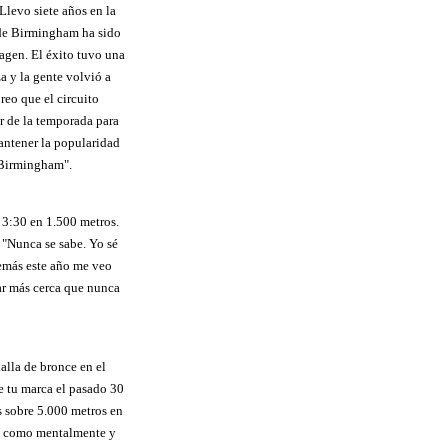
Llevo siete años en la
a de Birmingham ha sido
magen. El éxito tuvo una
a y la gente volvió a
reo que el circuito
r de la temporada para
mantener la popularidad
n Birmingham".
 3:30 en 1.500 metros.
"Nunca se sabe. Yo sé
emás este año me veo
ar más cerca que nunca
alla de bronce en el
e tu marca el pasado 30
s sobre 5.000 metros en
ca como mentalmente y