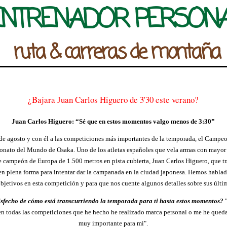
ENTRENADOR PERSON
ruta & carreras de montaña
¿Bajara Juan Carlos Higuero de 3'30 este verano?
Juan Carlos Higuero: “Sé que en estos momentos valgo menos de 3:30”
de agosto y con él a las competiciones más importantes de la temporada, el Campe
onato del Mundo de Osaka. Uno de los atletas españoles que vela armas con mayor 
nte campeón de Europa de 1.500 metros en pista cubierta, Juan Carlos Higuero, que 
en plena forma para intentar dar la campanada en la ciudad japonesa. Hemos hablad
objetivos en esta competición y para que nos cuente algunos detalles sobre sus últi
tisfecho de cómo está transcurriendo la temporada para ti hasta estos momentos?
n todas las competiciones que he hecho he realizado marca personal o me he queda
muy importante para mi".