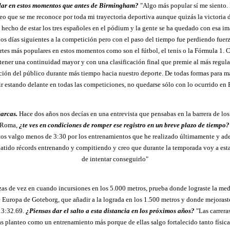
ular en estos momentos que antes de Birmingham?
"Algo más popular sí me siento. 
creo que se me reconoce por toda mi trayectoria deportiva aunque quizás la victori
l hecho de estar los tres españoles en el pódium y la gente se ha quedado con esa i
los días siguientes a la competición pero con el paso del tiempo fue perdiendo fuerz
rtes más populares en estos momentos como son el fútbol, el tenis o la Fórmula 1. C
 tener una continuidad mayor y con una clasificación final que premie al más regula
ención del público durante más tiempo hacia nuestro deporte. De todas formas para 
r estando delante en todas las competiciones, no quedarse sólo con lo ocurrido e
arcas.
Hace dos años nos decías en una entrevista que pensabas en la barrera de los
e Roma,
¿te ves en condiciones de romper ese registro en un breve plazo de tiempo?
os valgo menos de 3:30 por los entrenamientos que he realizado últimamente y ad
atido récords entrenando y compitiendo y creo que durante la temporada voy a est
de intentar conseguirlo"
izas de vez en cuando incursiones en los 5.000 metros, prueba donde lograste la med
uropa de Goteborg, que añadir a la lograda en los 1.500 metros y donde mejorast
13:32.69.
¿Piensas dar el salto a esta distancia en los próximos años?
"Las carrera
s planteo como un entrenamiento más porque de ellas salgo fortalecido tanto físi