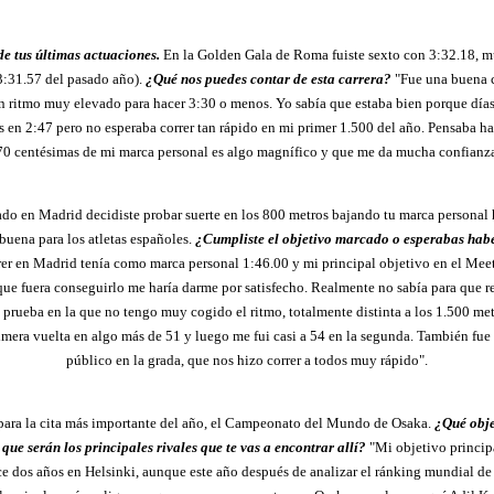
e tus últimas actuaciones.
En la Golden Gala de Roma fuiste sexto con 3:32.18, m
3:31.57 del pasado año).
¿Qué nos puedes contar de esta carrera?
"Fue una buena c
un ritmo muy elevado para hacer 3:30 o menos. Yo sabía que estaba bien porque días
s en 2:47 pero no esperaba correr tan rápido en mi primer 1.500 del año. Pensaba h
70 centésimas de mi marca personal es algo magnífico y que me da mucha confianza p
do en Madrid decidiste probar suerte en los 800 metros bajando tu marca personal 
buena para los atletas españoles.
¿Cumpliste el objetivo marcado o esperabas habe
er en Madrid tenía como marca personal 1:46.00 y mi principal objetivo en el Meet
que fuera conseguirlo me haría darme por satisfecho. Realmente no sabía para que r
 prueba en la que no tengo muy cogido el ritmo, totalmente distinta a los 1.500 met
imera vuelta en algo más de 51 y luego me fui casi a 54 en la segunda. También fue
público en la grada, que nos hizo correr a todos muy rápido".
para la cita más importante del año, el Campeonato del Mundo de Osaka.
¿Qué obje
s que serán los principales rivales que te vas a encontrar allí?
"Mi objetivo principa
e dos años en Helsinki, aunque este año después de analizar el ránking mundial de 