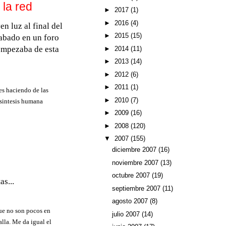
la red
►
2017
(1)
►
2016
(4)
n luz al final del
►
2015
(15)
cabado en un foro
mpezaba de esta
►
2014
(11)
►
2013
(14)
►
2012
(6)
►
2011
(1)
es haciendo de las
►
2010
(7)
 sintesis humana
►
2009
(16)
►
2008
(120)
▼
2007
(155)
diciembre 2007
(16)
noviembre 2007
(13)
octubre 2007
(19)
as...
septiembre 2007
(11)
agosto 2007
(8)
que no son pocos en
julio 2007
(14)
alla. Me da igual el