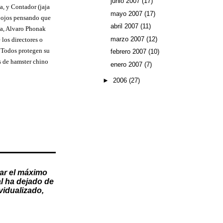
junio 2007
(17)
a, y Contador (jaja
mayo 2007
(17)
s ojos pensando que
abril 2007
(11)
da, Alvaro Phonak
marzo 2007
(12)
los directores o
. Todos protegen su
febrero 2007
(10)
s de hamster chino
enero 2007
(7)
►
2006
(27)
ar el máximo
l
ha dejado de
vidualizado
,