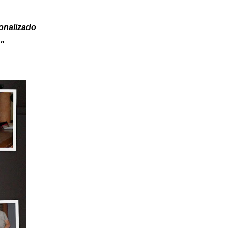
onalizado
"