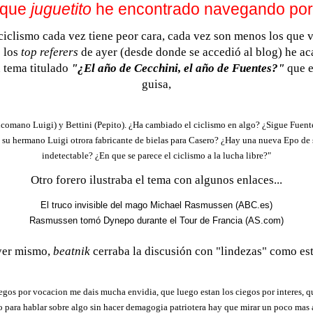
 que
juguetito
he encontrado navegando por 
ciclismo cada vez tiene peor cara, cada vez son menos los que ve
o los
top referers
de ayer (desde donde se accedió al blog) he a
 tema titulado
"¿El año de Cecchini, el año de Fuentes?"
que e
guisa,
icomano Luigi) y Bettini (Pepito). ¿Ha cambiado el ciclismo en algo? ¿Sigue Fuent
 su hermano Luigi otrora fabricante de bielas para Casero? ¿Hay una nueva Epo de
indetectable? ¿En que se parece el ciclismo a la lucha libre?"
Otro forero ilustraba el tema con algunos enlaces...
El truco invisible del mago Michael Rasmussen (ABC.es)
Rasmussen tomó Dynepo durante el Tour de Francia (AS.com)
yer mismo,
beatnik
cerraba la discusión con "lindezas" como est
gos por vocacion me dais mucha envidia, que luego estan los ciegos por interes, 
ro para hablar sobre algo sin hacer demagogia patriotera hay que mirar un poco mas 