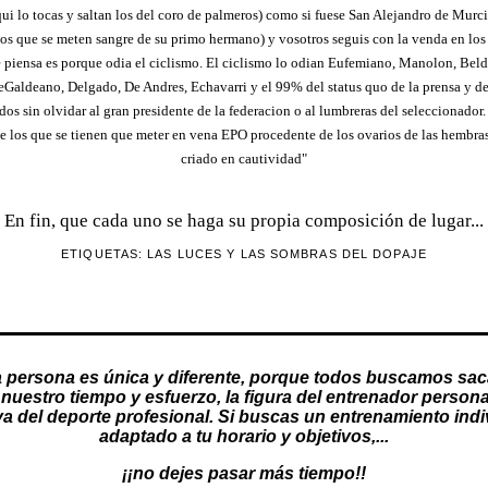
ui lo tocas y saltan los del coro de palmeros) como si fuese San Alejandro de Murci
 los que se meten sangre de su primo hermano) y vosotros seguis con la venda en lo
e piensa es porque odia el ciclismo. El ciclismo lo odian Eufemiano, Manolon, Bel
eGaldeano, Delgado, De Andres, Echavarri y el 99% del status quo de la prensa y de 
os sin olvidar al gran presidente de la federacion o al lumbreras del seleccionador
de los que se tienen que meter en vena EPO procedente de los ovarios de las hembra
criado en cautividad"
En fin, que cada uno se haga su propia composición de lugar...
ETIQUETAS:
LAS LUCES Y LAS SOMBRAS DEL DOPAJE
 persona es única y diferente, porque todos buscamos sac
nuestro tiempo y esfuerzo, la figura del
entrenador persona
va del deporte profesional. Si buscas un
entrenamiento indi
adaptado a tu horario y objetivos,...
¡¡no dejes pasar más tiempo!!