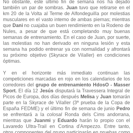
No obstante, este último fin de semana nos ha dejado
también un par de sombras.
Juan
tuvo que retirarse en el
km 20 de la Volta al Terme de Alfondeguilla por molestias
musculares en el vasto interno de ambas piernas; mientras
que
Dani
no cuajaba un buen rendimiento en la Rodeno de
Nules, a pesar de que está completando muy buenas
semanas de entrenamiento. En el caso de Juan, por suerte,
las molestias no han derivado en ninguna lesión y esta
semana ha podido entrenar ya con normalidad y afrontará
su próximo objetivo (Skyrace de Vilaller) en condiciones
óptimas.
Y en el horizonte más inmediato continuan las
competiciones marcadas en rojo en los calendarios de los
corredores del
grupo de entrenamiento HdosO - Masser
Sport.
E
l día 12
Jesús
disputará la Travessera Integral de
Picos de Europa, dos días después
Melisa
y
Juan
tomarán
parte en la Skyrace de Vilaller (3ª prueba de la Copa de
España FEDME) y el último fin de semana de junio
Pedro
se enfrentará a la
colosal
Ronda dels Cims andorrana,
mientras que
Juanmi
y
Eduardo
harán lo propio con el
Lavaredo Ultra-Trail en Cortina d'Ampezzo. Entre tanto,
otros componentes del grupo participarán en pruebas como