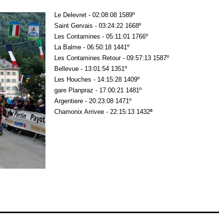
Le Delevret - 02:08:08 1589º
Saint Gervais - 03:24:22 1668º
Les Contamines - 05:11:01 1766º
La Balme - 06:50:18 1441º
Les Contamines Retour - 09:57:13 1587º
Bellevue - 13:01:54 1351º
Les Houches - 14:15:28 1409º
gare Planpraz - 17:00:21 1481º
Argentiere - 20:23:08 1471º
Chamonix Arrivee - 22:15:13 1432
º