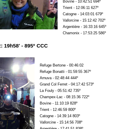
Bovine - 10:42:51 694º
Trient - 12:06:11 627º
Catogne - 14:03:01 679º
Vallorcine - 15:12:42 702º
Argentière - 16:33:16 645º
Chamonix - 17:53:25 586º
: 19h58' - 895º CCC
Refuge Bertone - 00:46:02
Refuge Bonatti - 01:59:55 367º
Arnuva - 02:48:44 444º
Grand Col Ferret - 04:17:42 573º
La Fouly - 05:51:42 735º
Champex-Lac - 08:15:36 722º
Bovine - 11:10:19 828º
Trient - 12:46:59 800º
Catogne - 14:39:14 803º
Vallorcine - 15:14:56 708º
Argentière - 17:41:51 838º