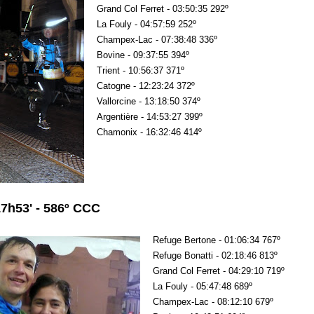
Grand Col Ferret - 03:50:35 292º
La Fouly - 04:57:59 252º
Champex-Lac - 07:38:48 336º
Bovine - 09:37:55 394º
Trient - 10:56:37 371º
Catogne - 12:23:24 372º
Vallorcine - 13:18:50 374º
Argentière - 14:53:27 399º
Chamonix - 16:32:46 414º
7h53' - 586º CCC
Refuge Bertone - 01:06:34 767º
Refuge Bonatti - 02:18:46 813º
Grand Col Ferret - 04:29:10 719º
La Fouly - 05:47:48 689º
Champex-Lac - 08:12:10 679º