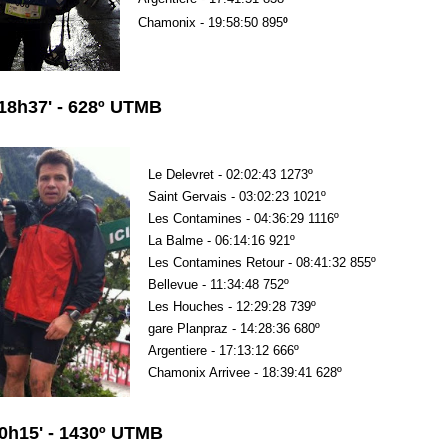
Chamonix - 19:58:50 895
º
 18h37' - 628º UTMB
Le Delevret - 02:02:43 1273º
Saint Gervais - 03:02:23 1021º
Les Contamines - 04:36:29 1116º
La Balme - 06:14:16 921º
Les Contamines Retour - 08:41:32 855º
Bellevue - 11:34:48 752º
Les Houches - 12:29:28 739º
gare Planpraz - 14:28:36 680º
Argentiere - 17:13:12 666º
Chamonix Arrivee - 18:39:41 628º
20h15' - 1430º UTMB