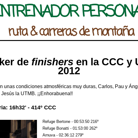
ENTRENADOR PERSON
ruta & carreras de montaña
ker de
finishers
en la CCC y
2012
En unas condiciones atmosféricas muy duras, Carlos, Pau y Áng
 Jesús la UTMB. ¡¡Enhorabuena!!
ia: 16h32' - 414º CCC
Refuge Bertone - 00:53:50 216º
Refuge Bonatti - 01:53:00 262º
Arnuva - 02:36:12 279º