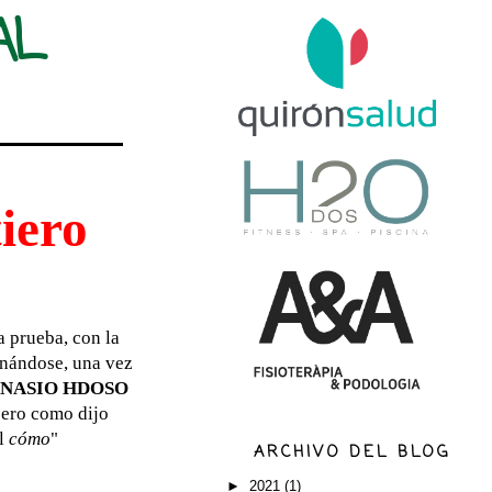
AL
iero
a prueba, con la
onándose, una vez
NASIO HDOSO
pero como dijo
el
cómo
"
ARCHIVO DEL BLOG
►
2021
(1)