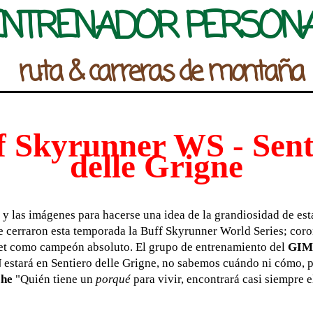
ENTRENADOR PERSON
ruta & carreras de montaña
f Skyrunner WS - Sent
delle Grigne
 y las imágenes para hacerse una idea de la grandiosidad de est
 se cerraron esta temporada la Buff Skyrunner World Series; cor
net como campeón absoluto.
El grupo de entrenamiento del
GIM
N
estará en Sentiero delle Grigne, no sabemos cuándo ni cómo, 
che
"Quién tiene un
porqué
para vivir, encontrará casi siempre 