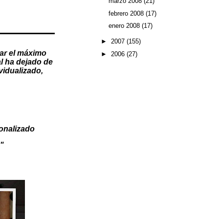
marzo 2008
(21)
febrero 2008
(17)
enero 2008
(17)
►
2007
(155)
ar el máximo
►
2006
(27)
l
ha dejado de
vidualizado
,
onalizado
"