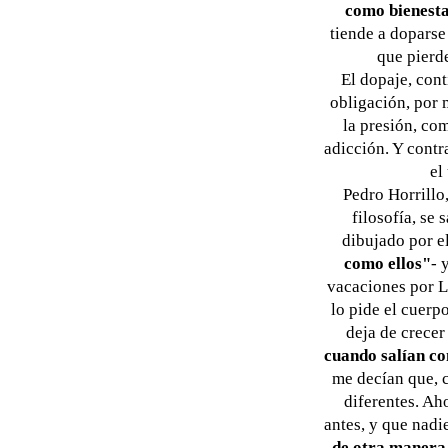
como bienestar
tiende a doparse
que pierde
El dopaje, con
obligación, por 
la presión, co
adicción. Y contr
el
Pedro Horrillo,
filosofía, se
dibujado por el
como ellos"
- 
vacaciones por La
lo pide el cuerpo
deja de crece
cuando salían co
me decían que, 
diferentes. A
antes, y que nadi
de otra manera,