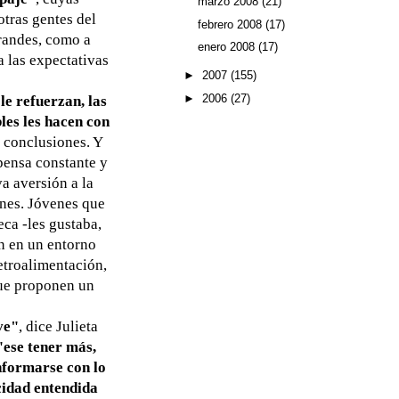
marzo 2008
(21)
otras gentes del
febrero 2008
(17)
grandes, como a
enero 2008
(17)
a las expectativas
►
2007
(155)
►
2006
(27)
le refuerzan, las
les les hacen con
s conclusiones. Y
pensa constante y
va aversión a la
ones. Jóvenes que
ca -les gustaba,
on en un entorno
etroalimentación,
que proponen un
ve"
, dice Julieta
"ese tener más,
onformarse con lo
icidad entendida