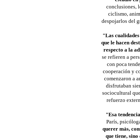
conclusiones, l
ciclismo, anim
despojarlos del g
"Las cualidades 
que le hacen des
respecto a la a
se refieren a pe
con poca tenden
cooperación y co
comenzaron a an
disfrutaban sie
sociocultural qu
refuerzo exter
"Esa tendencia 
París, psicólog
querer más, cons
que tiene, sino