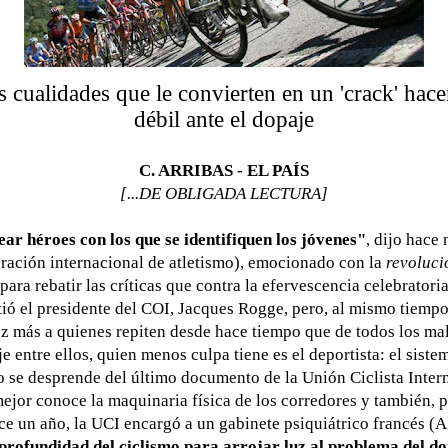
cualidades que le convierten en un 'crack' hacen
débil ante el dopaje
C. ARRIBAS - EL PAÍS
[...DE OBLIGADA LECTURA]
ar héroes con los que se identifiquen los jóvenes"
, dijo hace
eración internacional de atletismo), emocionado con la
revoluci
ara rebatir las críticas que contra la efervescencia celebrator
ió el presidente del COI, Jacques Rogge, pero, al mismo tiempo
z más a quienes repiten desde hace tiempo que de todos los mal
e entre ellos, quien menos culpa tiene es el deportista: el siste
o se desprende del último documento de la Unión Ciclista Intern
jor conoce la maquinaria física de los corredores y también, p
ce un año, la UCI encargó a un gabinete psiquiátrico francés 
 profundidad del ciclismo para arrojar luz al problema del d