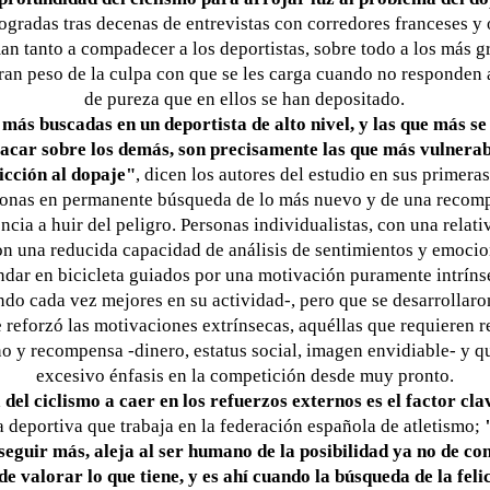
ogradas tras decenas de entrevistas con corredores franceses y 
an tanto a compadecer a los deportistas, sobre todo a los más 
ran peso de la culpa con que se les carga cuando no responden 
de pureza que en ellos se han depositado.
más buscadas en un deportista de alto nivel, y las que más se 
tacar sobre los demás, son precisamente las que más vulnerab
dicción al dopaje"
, dicen los autores del estudio en sus primera
rsonas en permanente búsqueda de lo más nuevo y de una recom
cia a huir del peligro. Personas individualistas, con una relati
n una reducida capacidad de análisis de sentimientos y emoci
dar en bicicleta guiados por una motivación puramente intrínse
ndo cada vez mejores en su actividad-, pero que se desarrollar
e reforzó las motivaciones extrínsecas, aquéllas que requieren r
no y recompensa -dinero, estatus social, imagen envidiable- y 
excesivo énfasis en la competición desde muy pronto.
del ciclismo a caer en los refuerzos externos es el factor cla
a deportiva que trabaja en la federación española de atletismo;
eguir más, aleja al ser humano de la posibilidad ya no de c
 de valorar lo que tiene, y es ahí cuando la búsqueda de la fel