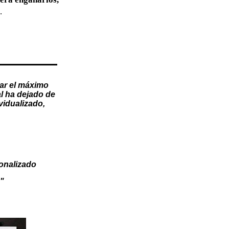
.
ar el máximo
l
ha dejado de
vidualizado
,
onalizado
"