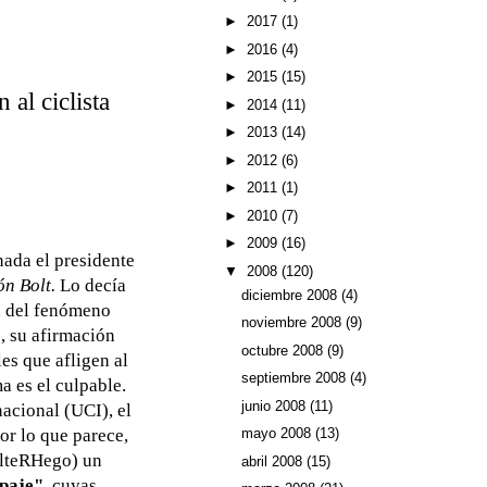
►
2017
(1)
►
2016
(4)
►
2015
(15)
 al ciclista
►
2014
(11)
►
2013
(14)
►
2012
(6)
►
2011
(1)
►
2010
(7)
►
2009
(16)
 nada el presidente
▼
2008
(120)
ón Bolt.
Lo decía
diciembre 2008
(4)
ia del fenómeno
noviembre 2008
(9)
, su afirmación
octubre 2008
(9)
es que afligen al
septiembre 2008
(4)
ma es el culpable.
junio 2008
(11)
acional (UCI), el
or lo que parece,
mayo 2008
(13)
(AlteRHego) un
abril 2008
(15)
opaje"
, cuyas