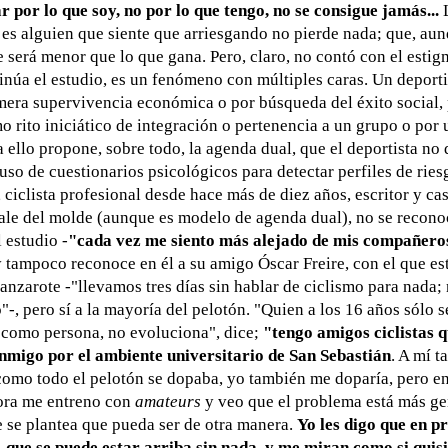
 por lo que soy, no por lo que tengo, no se consigue jamás...
L
 es alguien que siente que arriesgando no pierde nada; que, aunqu
 será menor que lo que gana. Pero, claro, no contó con el estig
tinúa el estudio, es un fenómeno con múltiples caras. Un deporti
mera supervivencia económica o por búsqueda del éxito social,
mo rito iniciático de integración o pertenencia a un grupo o por
a ello propone, sobre todo, la agenda dual, que el deportista no d
 uso de cuestionarios psicológicos para detectar perfiles de ries
 ciclista profesional desde hace más de diez años, escritor y ca
 sale del molde (aunque es modelo de agenda dual), no se reconoc
 estudio -
"cada vez me siento más alejado de mis compañeros
y tampoco reconoce en él a su amigo Óscar Freire, con el que est
nzarote -"llevamos tres días sin hablar de ciclismo para nada; 
"-, pero sí a la mayoría del pelotón. "Quien a los 16 años sólo s
r como persona, no evoluciona", dice;
"tengo amigos ciclistas 
nmigo por el ambiente universitario de San Sebastián
. A mí t
como todo el pelotón se dopaba, yo también me doparía, pero e
hora me entreno con
amateurs
y veo que el problema está más ge
e se plantea que pueda ser de otra manera.
Yo les digo que en p
 que se puede estar arriba sin nada, y me miran como si quis