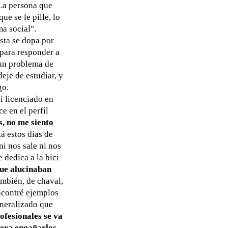
a persona que
e se le pille, lo
ma social".
sta se dopa por
 para responder a
 un problema de
eje de estudiar, y
go.
si licenciado en
e en el perfil
, no me siento
á estos días de
ni nos sale ni nos
e dedica a la bici
que alucinaban
ambién, de chaval,
ncontré ejemplos
neralizado que
rofesionales se va
iera engañarlos,