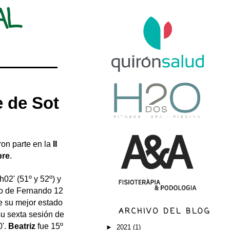
AL
e de Sot
on parte en la
II
bre
.
h02' (51º y 52º) y
so de Fernando 12
de su mejor estado
ARCHIVO DEL BLOG
su sexta sesión de
0'.
Beatriz
fue 15º
►
2021
(1)