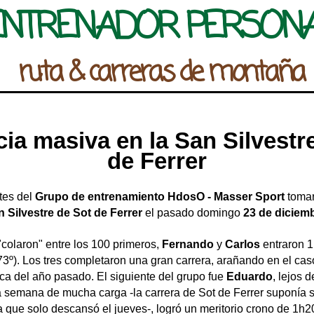
ENTRENADOR PERSON
ruta & carreras de montaña
ia masiva en la San Silvestr
de Ferrer
tes del
Grupo de entrenamiento HdosO - Masser Sport
tomar
 Silvestre de Sot de Ferrer
el pasado domingo
23 de diciem
"colaron" entre los 100 primeros,
Fernando
y
Carlos
entraron 1
73º). Los tres completaron una gran carrera, arañando en el ca
ca del año pasado. El siguiente del grupo fue
Eduardo
, lejos 
 semana de mucha carga -la carrera de Sot de Ferrer suponía 
 que solo descansó el jueves-, logró un meritorio crono de 1h2