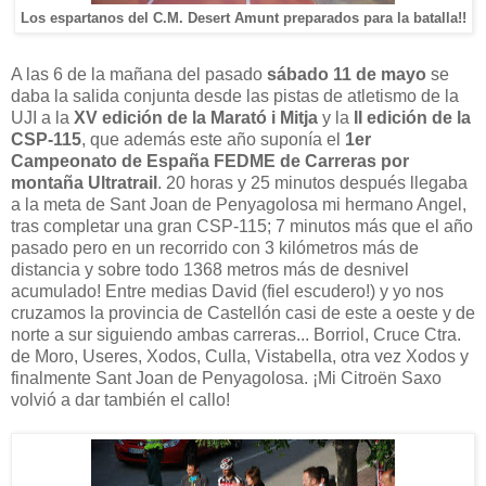
Los espartanos del C.M. Desert Amunt preparados para la batalla!!
A las 6 de la mañana del pasado
sábado 11 de mayo
se
daba la salida conjunta desde las pistas de atletismo de la
UJI a la
XV edición de la Marató i Mitja
y la
II edición de la
CSP-115
, que además este año
supon
ía el
1er
Campeonato de España FEDME de Carreras por
montaña Ultratrail
. 2
0
horas y 25 minutos después llegaba
a la meta de Sant Joan de Penyagolosa mi hermano Angel,
tras completar una gran CSP-115; 7 minutos más que el año
pasado pero en un recorrido con 3 kilómetros más de
distancia y sobre todo 1368 metros más de desnivel
acumulado! Entre medias David (fiel escudero!) y yo nos
cruzamos la provincia de Castellón casi de este a oeste y de
norte a sur siguiendo ambas carreras... Borriol, Cruce Ctra.
de Moro, Useres, Xodos, Culla, Vistabella, otra vez Xodos y
finalmente Sant Joan de Penyagolosa. ¡Mi Citroën Saxo
volvió a dar también el callo!